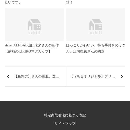
たいです。
場！
atelier ALI-BAB山口未来さんの新作
ほっこりかわいい、持ち手付きのうつ
【耐熱のKIRIKOマグカップ】
わ。庄司理恵さんの陶器
【森陶房】さんの豆皿、選ぶのも楽しい「ほっこり」柄、多数新登場！
【うちるオリジナル】プリザーブドフラワー新作入荷！ ichirin花
特定商取引法に基づく表記
サイトマップ