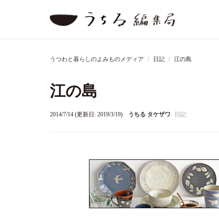
うつわと暮らしのよみものメディア
日記
江の島
江の島
2014/7/14 (更新日: 2019/3/19)
うちる タケザワ
日記