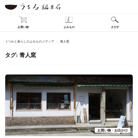
お買い物
よみもの
さがす
うつわと暮らしのよみものメディア
青人窯
タグ:
青人窯
お買い物・お出かけ