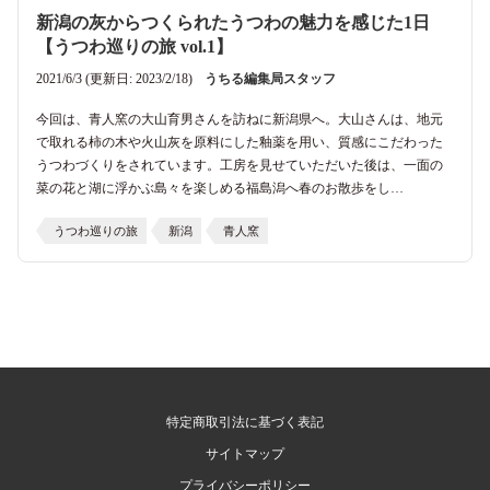
新潟の灰からつくられたうつわの魅力を感じた1日
【うつわ巡りの旅 vol.1】
2021/6/3 (更新日: 2023/2/18)
うちる編集局スタッフ
今回は、青人窯の大山育男さんを訪ねに新潟県へ。大山さんは、地元
で取れる柿の木や火山灰を原料にした釉薬を用い、質感にこだわった
うつわづくりをされています。工房を見せていただいた後は、一面の
菜の花と湖に浮かぶ島々を楽しめる福島潟へ春のお散歩をし…
うつわ巡りの旅
新潟
青人窯
特定商取引法に基づく表記
サイトマップ
プライバシーポリシー