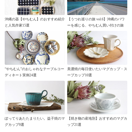
沖縄の器【やちむん】のおすすめ紹介
【うつわ巡りの旅 vol.6】沖縄のパワ
と人気作家15選
ーを感じる、やちむん買い付けの旅
“やちむん”のおしゃれなテーブルコー
美濃焼の毎日使いたいマグカップ・ス
ディネート実例24選
ープカップ10選
ぽってりあたたまりたい。益子焼のマ
【焼き物の産地別】おすすめのマグカ
グカップ9選
ップ21選